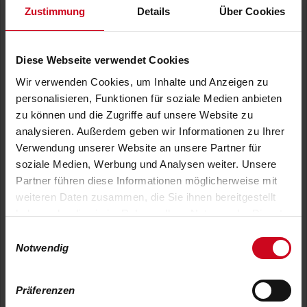
Zustimmung
Details
Über Cookies
1
Dinkel Vollkorn
1,10 €
2
Laugenstange
1,30 €
Diese Webseite verwendet Cookies
3
Landbrötchen
1,30 €
Wir verwenden Cookies, um Inhalte und Anzeigen zu
personalisieren, Funktionen für soziale Medien anbieten
4
Käsebrötchen
1,60 €
zu können und die Zugriffe auf unsere Website zu
analysieren. Außerdem geben wir Informationen zu Ihrer
5
Sesambrötchen
1,10 €
Verwendung unserer Website an unsere Partner für
6
Roggenbrötchen
1,10 €
soziale Medien, Werbung und Analysen weiter. Unsere
Partner führen diese Informationen möglicherweise mit
weiteren Daten zusammen, die Sie ihnen bereitgestellt
haben oder die sie im Rahmen Ihrer Nutzung der Dienste
gesammelt haben.
7
Wasserbrötchen
0,90 €
E
Notwendig
i
8
Sovital
1,20 €
n
w
9
Mohnbrötchen
1,10 €
Präferenzen
i