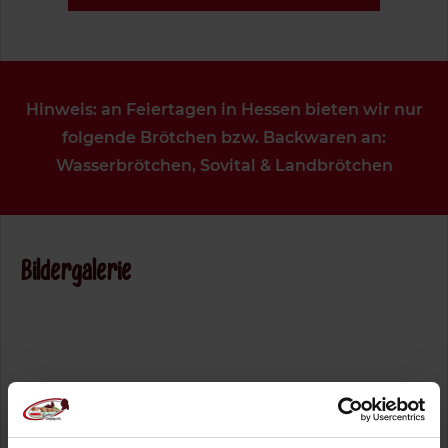
Hinweis: an Feiertagen in Hessen bieten wir nur
folgende Brötchen bzw. Backwaren an:
Wasserbrötchen, Sovital & Landbrötchen
Bildergalerie
Preisliste