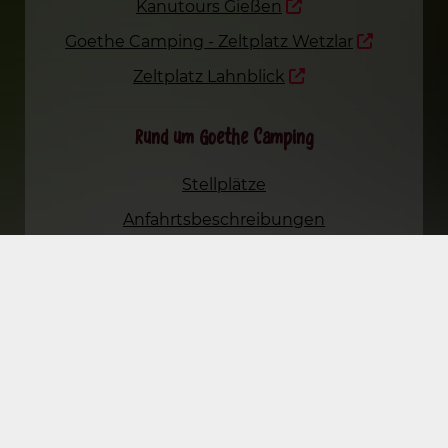
Kanutours Gießen
Goethe Camping - Zeltplatz Wetzlar
Zeltplatz Lahnblick
Rund um Goethe Camping
Stellplätze
Anfahrtsbeschreibungen
Geschenkgutschein
Brötchenservice
Impressionen
Sehenswertes / Ausflugstipps
Goethe Camping ist eine Marke der
Rauszeit